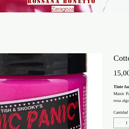
Rossana Bonetto
Zaragoza
Cott
15,0
Tinte f
Manic P
rosa alg
fabricad
Cantidad
(ingredi
calidad 
peróxid