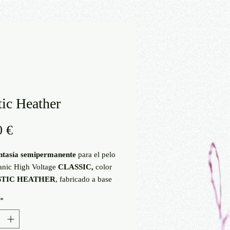
ic Heather
Precio
0 €
antasía semipermanente
para el pelo
anic High Voltage
CLASSIC,
color
TIC HEATHER
, fabricado a base
onentes naturales
(ingredientes
*
es
veganos
) de alta calidad y
sin
co
. Se aplica
sin peróxido
y está
e parabenos y de PPD
. Contiene 118