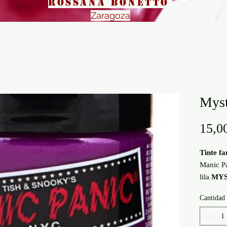
Rossana Bonetto
Zaragoza
Myst
15,0
Tinte f
Manic P
lila
MYS
de
comp
Cantidad
vegetal
amonia
libre d